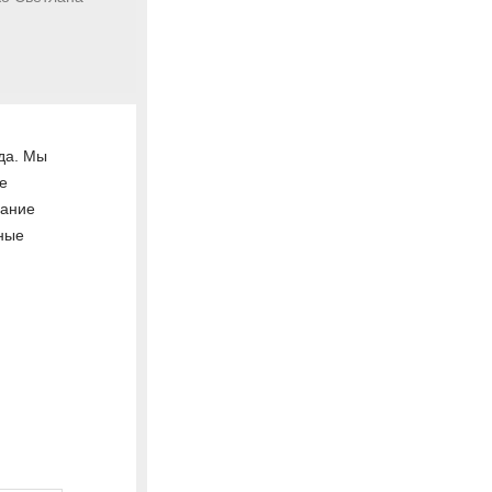
да. Мы
е
вание
тные