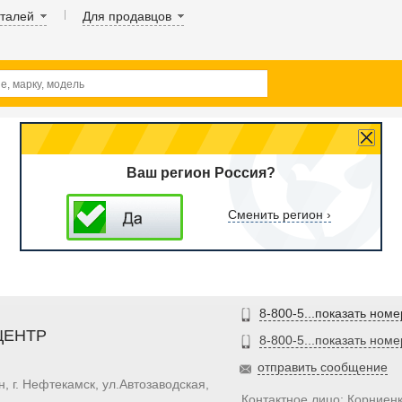
аталей
Для продавцов
Ваш регион Россия?
Сменить регион ›
8-800-5...показать номе
ЦЕНТР
8-800-5...показать номе
отправить сообщение
, г. Нефтекамск, ул.Автозаводская,
Контактное лицо: Корниен