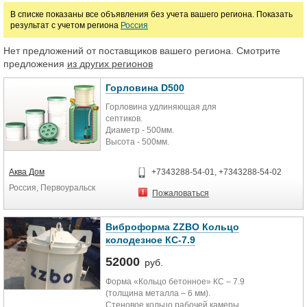
В списке показаны все объявления без учета вашего региона. Показать
результат с учетом региона
Россия
Марка
Нет предложений от поставщиков вашего региона. Смотрите
предложения
из других регионов
Горловина D500
Горловина удлиняющая для
септиков.
Диаметр - 500мм.
Высота - 500мм.
Характеристики
Основные
Аква Дом
+7343288-54-01, +7343288-54-02
Производитель Тритон Пластик
Россия, Первоуральск
Страна производитель Россия
Пожаловаться
Гарантийный срок 36 (мес)
Виброформа ZZBO Кольцо
колодезное КС-7.9
52000
руб.
Форма «Кольцо бетонное» КС – 7.9
(толщина металла – 6 мм).
Стеновое кольцо рабочей камеры