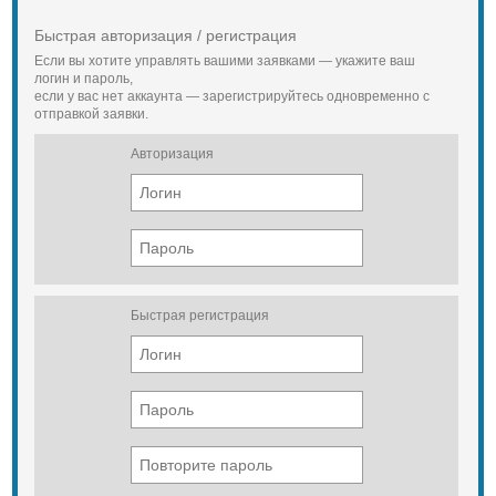
отличающаяся доступностью, что
делает сотрудничество выгодным
Быстрая авторизация / регистрация
для всех арендаторов,
Если вы хотите управлять вашими заявками — укажите ваш
обратившихся в фирму.
логин и пароль,
если у вас нет аккаунта — зарегистрируйтесь одновременно с
Если у Вас возникли вопросы,
отправкой заявки.
наши менеджеры готовы помочь по
телефону 8 (961) 594-00-02 !
Авторизация
Быстрая регистрация