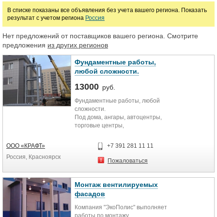
В списке показаны все объявления без учета вашего региона. Показать
результат с учетом региона
Россия
Нет предложений от поставщиков вашего региона. Смотрите
предложения
из других регионов
Фундаментные работы,
любой сложности.
13000
руб.
Фундаментные работы, любой
сложности.
Под дома, ангары, автоцентры,
торговые центры,
Мощные, легкие, ленточные,
монолитные, сборные.
ООО «КРАФТ»
+7 391 281 11 11
Строительство плавающих
Россия, Красноярск
фундаментов, фундаментных плит.
Пожаловаться
Фундаменты под ТП.
СРО
Монтаж вентилируемых
фасадов
Компания "ЭкоПолис" выполняет
работы по монтажу