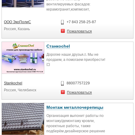
вентилируемых фасадов:
керамогранит,компмозит,
профлист, сайдинг. Проектные
работы, разработка цветового
ООО ЭкоПолиС
+7 843 258-25-87
решения.
Россия, Казань
Пожаловаться
Станкоchel
Дорогие наши друзья⚠ Мы не
продаем, а помогаем приобрести!
💥
Мы сами занимаемся
производством корпусной мебели
Stankochel
88007757229
и выявили для себя надежные,
Россия, Челябинск
простые в эксплуатации,
Пожаловаться
функциональные и недорогие
станки для ее производства.
Монтаж металлочерепицы
Хочу предложить Вам наше
Организация выпонит работы по
качественное и не дорогое
монтажу/демонтажу кровли,
оборудование для Вашего
проектные работы, также
производства! Цены ниже наших
подберём дизайнерское решение
Вы не найдете на оборудование.