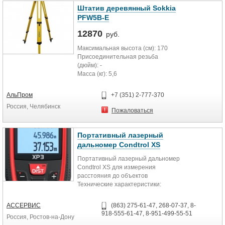
Штатив деревянный Sokkia
PFW5B-E
12870
руб.
Максимальная высота (см): 170
Присоединительная резьба
(дюйм): -
Масса (кг): 5,6
АльПром
+7 (351) 2-777-370
Россия, Челябинск
Пожаловаться
Портативный лазерный
дальномер Condtrol XS
Портативный лазерный дальномер
Condtrol XS для измерения
расстояния до объектов
Технические характеристики:
Параметр
Значение
АССЕРВИС
(863) 275-61-47, 268-07-37, 8-
Диапазон измерения расстояния
918-555-61-47, 8-951-499-55-51
Россия, Ростов-на-Дону
0,3...40 м