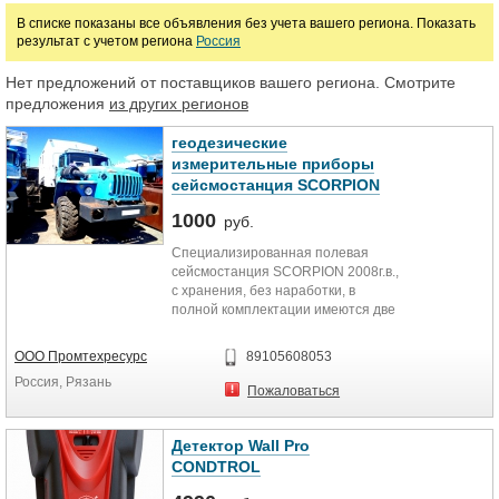
В списке показаны все объявления без учета вашего региона. Показать
результат с учетом региона
Россия
Цена
Нет предложений от поставщиков вашего региона. Смотрите
предложения
из других регионов
руб.
геодезические
измерительные приборы
сейсмостанция SCORPION
1000
руб.
Специализированная полевая
сейсмостанция SCORPION 2008г.в.,
с хранения, без наработки, в
полной комплектации имеются две
сейсмостанции в количестве по
600 датчиков каждая.
ООО Промтехресурс
89105608053
Эффективная ,невероятно точная ,
Россия, Рязань
кабельная система сбора
Пожаловаться
сейсмических данных компании
INOVA США. Станция Scorpion
работает с самыми сложными
Детектор Wall Pro
планами съемок, через
CONDTROL
оптоволоконную базовую линию, с