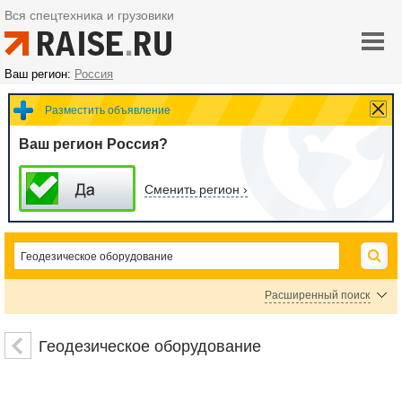
Вся спецтехника и грузовики
Ваш регион:
Россия
Разместить объявление
Ваш регион Россия?
Сменить регион ›
Расширенный поиск
Геодезические измерительные приборы
Нивелиры
Теодолиты
Тахеометры
Геодезическое оборудование
Штативы, биподы, триподы
Приборы поиска подземных коммуникаций
Рейки нивелирные
Построители плоскости