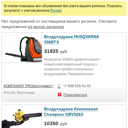
В списке показаны все объявления без учета вашего региона. Показать
результат с учетом региона
Россия
Марка
Нет предложений от поставщиков вашего региона. Смотрите
предложения
из других регионов
Воздуходувка HUSQVARNA
356BTX
31925
руб.
Husqvarna 356BTx демонстрирует
новый революционный подход к
созданию профессиональных
воздуходувов. Первоклассные
характеристики обеспечиваются
тщательно проработанным
КОМПАНИЯ "PROинструмент"
+7 938 525-01-51
двигателем E-TECH® II,
Россия, Краснодар
технологиями снижения шума и
Пожаловаться
уникальной эргономикой. Курок
газа на Husqvarna 356BTx удобно
расположен на раструбе.
Воздуходувка бензиновая
Характеристики двигателя
Champion GBV326S
Рабочий объем цилиндра, куб. см
51,7 см³ Мощность 2,4 кВт
10350
руб.
Максимальная частота 6000 об./