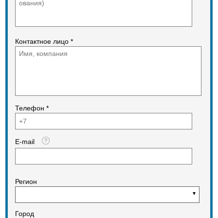
воздуха в кожухе вентилятора
13,31 м³/мин Расход воздуха в
раструбе 12,03 м³/мин Скорость
воздушного потока в раструбе 76
м/с Скорость воздушного потока
Контактное лицо *
(круглое сопло) 58,12 м/с Скорость
воздушного потока (плоское сопло)
76 м/с Коэффициент
мульчирования 16:1 Общие
размеры Масса 4,35 кг Объем
мусоросборника пылесоса 64,35 л
Оснащение Ременная оснастка
Ременная оснастка (на одно плечо)
Телефон *
Конструкция с насадкой
Круглый+плоский Комплект для
работы в режиме пылесоса
E-mail
Регион
Город