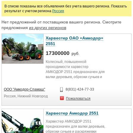
В списке показаны все объявления без учета вашего региона. Показать
результат с учетом региона
Россия
Марка
Нет предложений от поставщиков вашего региона. Смотрите
предложения
из других регионов
Харвестер ОАО «Амкодор»
2551
17300000
руб.
Колесный, повышенной
проходимости харвестер
АМКОДОР 2551 предназначен для
валки деревьев, обрезки сучьев и
раскряжевки на сортименты
заданной длины.
ООО "Амкодор-Спамаш"
8(831) 424-77-33
Льготное кредитование от
Россия, Нижний Новгород
СБЕРБАНКА 10%.
Пожаловаться
Харвестер Амкодор 2551
Харвестер АМКОДОР 2551
предназначен для валки деревьев,
обрезки сучьев и раскряжевки