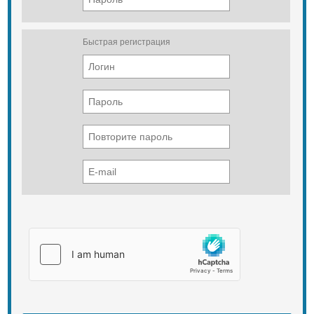
ёмкости расположенный для
удобства на раме машины.
Лестница для доступа в кабину с
электрическим приводом. Дверь с
Быстрая регистрация
электрическим приводом.
Дополнительные опции
Измерительная система ТМ 2200.
Электронасос для заправки
гидромасла. Электронасос для
заправки топлива. Вакуумный
насос гидросистемы. Ксеноновые
рабочие лампы на кабине и
стреле. Устройство регулировки
сиденья SIT RIGHT (для работы на
уклонах).