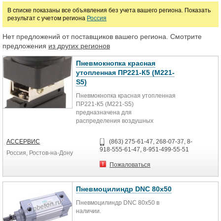
В списке показаны все объявления без учета вашего региона. Показать
результат с учетом региона
Россия
Цена
Нет предложений от поставщиков вашего региона. Смотрите
предложения
из других регионов
руб.
Пневмокнопка красная
утопленная ПР221-К5 (M221-
S5)
Пневмокнопка красная утопленная
ПР221-К5 (M221-S5)
предназначена для
распределения воздушных
потоков, управления
исполнительными устройствами
АССЕРВИС
(863) 275-61-47, 268-07-37, 8-
пневмосистем
918-555-61-47, 8-951-499-55-51
Россия, Ростов-на-Дону
Технические характеристики:
Параметр Значение
Пожаловаться
Тип распределителя
2/2 (2-линейная, 2-позиционная)
Рабочая среда Воздух (тонкость
Пневмоцилиндр DNC 80x50
очистки 25 мкм)
Пневмоцилиндр DNC 80x50 в
Присоединение G⅛"
наличии.
Рабочее давление 0…0,8 МПа