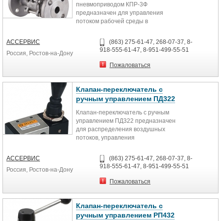
пневмоприводом КПР-3Ф
предназначен для управления
потоком рабочей среды в
трубопроводе
Особенности:
АССЕРВИС
(863) 275-61-47, 268-07-37, 8-
Стандарт присоединения крана к
918-555-61-47, 8-951-499-55-51
Россия, Ростов-на-Дону
приводу ISO5211
Технические характеристики:
Пожаловаться
Параметр
Значение
Рабочая среда Вода, горячая вода,
Клапан-переключатель с
воздух, инертные газы, масла,
ручным управлением ПД322
природный газ, азотная кислота,
Клапан-переключатель с ручным
уксус
управлением ПД322 предназначен
Материал Корпуса: нержавеющая
для распределения воздушных
сталь
потоков, управления
Уплотнения: PTFE
исполнительными устройствами
Температура рабочей среды
пневмосистем
−20...180°С
АССЕРВИС
(863) 275-61-47, 268-07-37, 8-
Технические характеристики:
Рабочее давление 1,6 МПа
918-555-61-47, 8-951-499-55-51
Россия, Ростов-на-Дону
Параметр Значение
Диаметр условного прохода
Тип распределителя
15...100 мм
Пожаловаться
3/2 (5-линейные, 2-позиционные)
Присоединение Фланцевое
Рабочая среда Воздух (тонкость
F½"...F4"
очистки 25 мкм)
Клапан-переключатель с
Модель пневмопривода ППР
Присоединение G¼"
ручным управлением РП432