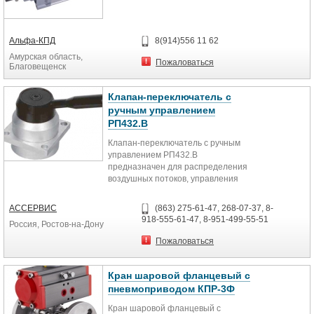
Рабочая температура −5…80°C
Альфа-КПД
8(914)556 11 62
Амурская область,
Пожаловаться
Благовещенск
Клапан-переключатель с
ручным управлением
РП432.В
Клапан-переключатель с ручным
управлением РП432.В
предназначен для распределения
воздушных потоков, управления
исполнительными устройствами
пневмосистем
АССЕРВИС
(863) 275-61-47, 268-07-37, 8-
Технические характеристики:
918-555-61-47, 8-951-499-55-51
Россия, Ростов-на-Дону
Параметр Значение
Тип распределителя
Пожаловаться
4/3 (4-линейные, 3-позиционные)
Рабочая среда Воздух (тонкость
очистки 25 мкм)
Кран шаровой фланцевый с
Присоединение G¼"
пневмоприводом КПР-3Ф
Рабочее давление 0…0,8 МПа
Кран шаровой фланцевый с
Рабочая температура 0…60°C