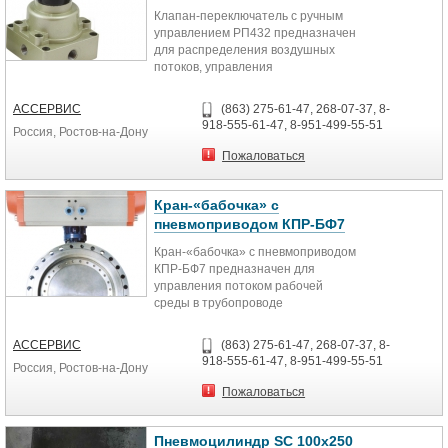
Рабочее давление 0…0,8 МПа
Клапан-переключатель с ручным
Рабочая температура 0…60°C
управлением РП432 предназначен
для распределения воздушных
потоков, управления
исполнительными устройствами
пневмосистем
АССЕРВИС
(863) 275-61-47, 268-07-37, 8-
Технические характеристики:
918-555-61-47, 8-951-499-55-51
Россия, Ростов-на-Дону
Параметр Значение
Тип распределителя
Пожаловаться
4/3 (4-линейные, 3-позиционные)
Рабочая среда Воздух (тонкость
очистки 25 мкм)
Кран-«бабочка» с
Присоединение G¼", G⅜"
пневмоприводом КПР-БФ7
Рабочее давление 0…0,8 МПа
Кран-«бабочка» с пневмоприводом
Рабочая температура 0…60°C
КПР-БФ7 предназначен для
управления потоком рабочей
среды в трубопроводе
Особенности:
Стандарт присоединения крана к
АССЕРВИС
(863) 275-61-47, 268-07-37, 8-
приводу ISO5211
918-555-61-47, 8-951-499-55-51
Россия, Ростов-на-Дону
Технические характеристики:
Параметр
Пожаловаться
Значение
Рабочая среда Жидкие и
газообразные среды,
Пневмоцилиндр SC 100x250