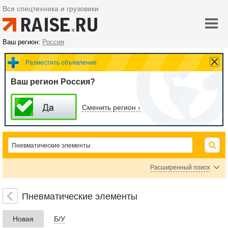
Вся спецтехника и грузовики
Ваш регион:
Россия
Разместить объявление
Ваш регион Россия?
Сменить регион ›
Расширенный поиск
Пневмораспределители
Пневмоклапаны
Пневмодроссели
Пневматические элементы
Пневмоцилиндры
Пневмомоторы
Пневматические устройства
Новая
Б/У
Шланги пневматические
Запорные и регулирующие устройства пневмати