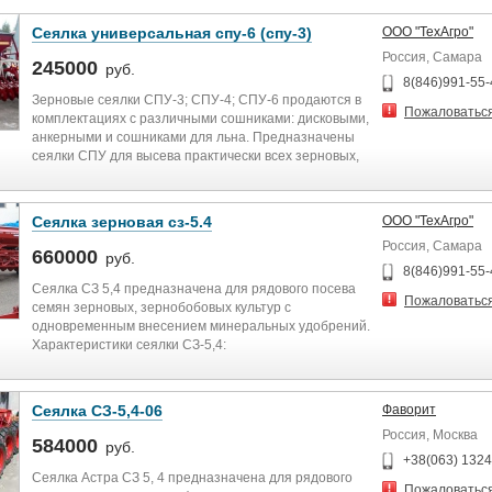
Сеялка универсальная спу-6 (спу-3)
ООО "ТехАгро"
Россия, Самара
245000
руб.
8(846)991-55-
Зерновые сеялки СПУ-3; СПУ-4; СПУ-6 продаются в
Пожаловатьс
комплектациях с различными сошниками: дисковыми,
анкерными и сошниками для льна. Предназначены
сеялки СПУ для высева практически всех зерновых,
зернобобовых и травяных культур.
Ширина захвата от 3 до 6м
Глубина заделки семян от 20 до 70 мм
Сеялка зерновая сз-5.4
ООО "ТехАгро"
Емкость бункеров 500 л (2х500л)
Россия, Самара
660000
руб.
Осуществляем гарантийное обслуживание и
8(846)991-55-
доставку в любую точку России.
Сеялка СЗ 5,4 предназначена для рядового посева
Пожаловатьс
семян зерновых, зернобобовых культур с
Гарантия! Качество! Доставка!
одновременным внесением минеральных удобрений.
Характеристики сеялки СЗ-5,4:
Ширина захвата м 5,4
Количество рядков шт. 36 (72)
Ширина междурядий см 15 (7,5)
Сеялка СЗ-5,4-06
Фаворит
Норми высева: кг/га
Россия, Москва
- для семян 15-400
584000
руб.
- для удобрений 25-200
+38(063) 132
Глубина заделки семян и удобрений мм 40-80; (30-
Сеялка Астра СЗ 5, 4 предназначена для рядового
Пожаловатьс