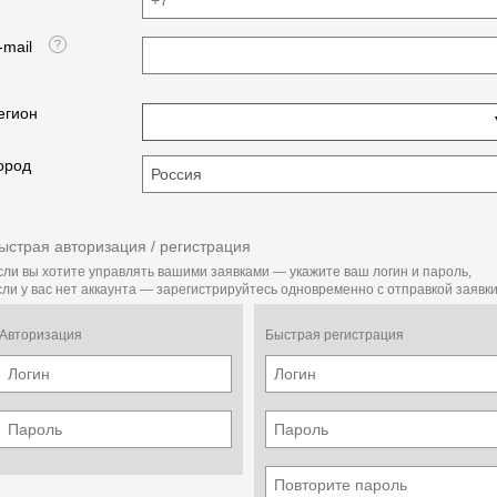
учет обработанной площади,
контроль нормы высева семян.
-mail
С уважением и наилучшими пожеланиями
егион
BelselHozSnab.ru
ород
ыстрая авторизация / регистрация
сли вы хотите управлять вашими заявками — укажите ваш логин и пароль,
сли у вас нет аккаунта — зарегистрируйтесь одновременно с отправкой заявки
Авторизация
Быстрая регистрация