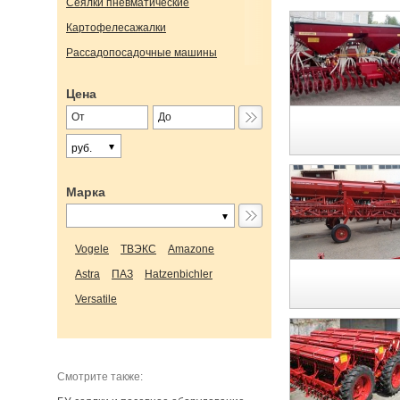
Сеялки пневматические
Картофелесажалки
Рассадопосадочные машины
Цена
руб.
Марка
Vogele
ТВЭКС
Amazone
Astra
ПАЗ
Hatzenbichler
Versatile
Cмотрите также: